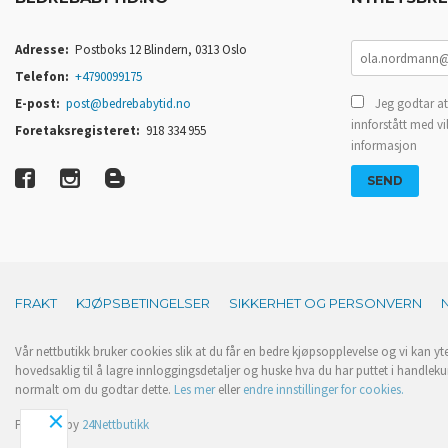
Adresse:
Postboks 12 Blindern, 0313 Oslo
Telefon:
+4790099175
E-post:
post@bedrebabytid.no
Jeg godtar at
innforstått med vi
Foretaksregisteret:
918 334 955
informasjon
FRAKT
KJØPSBETINGELSER
SIKKERHET OG PERSONVERN
Vår nettbutikk bruker cookies slik at du får en bedre kjøpsopplevelse og vi kan yt
hovedsaklig til å lagre innloggingsdetaljer og huske hva du har puttet i handleku
normalt om du godtar dette.
Les mer
eller
endre innstillinger for cookies.
×
Powered by
24Nettbutikk