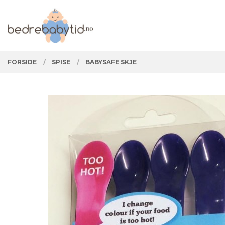
Gå
Lukk
PRODUKTER
til
innholdet
FORSIDE
SPISE
BABYSAFE SKJE