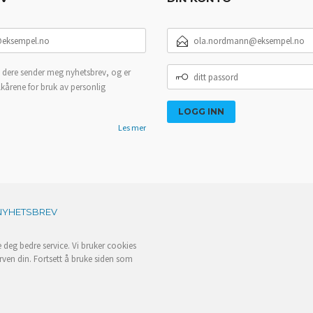
E-
POSTADRESSE
DITT
 dere sender meg nyhetsbrev, og er
PASSORD
lkårene for bruk av personlig
Les mer
NYHETSBREV
e deg bedre service. Vi bruker cookies
rven din. Fortsett å bruke siden som