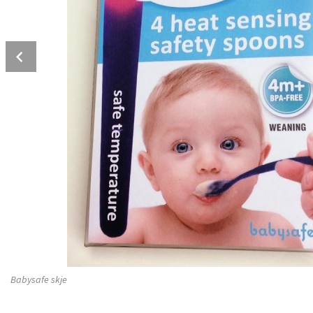
Prev
Babysafe skje