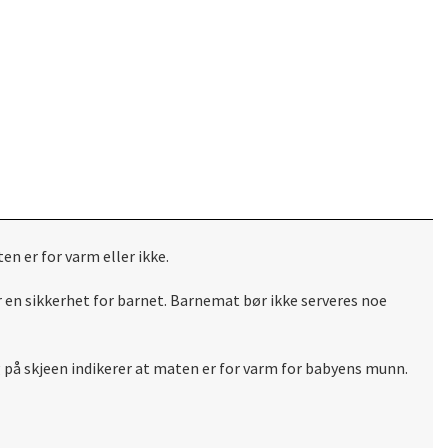
n er for varm eller ikke.
er en sikkerhet for barnet. Barnemat bør ikke serveres noe
g
på skjeen
indikerer
at maten er
for varm for
babyens munn
.