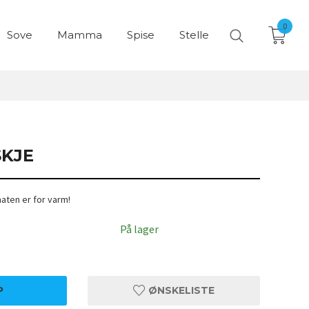
0
Sove
Mamma
Spise
Stelle
SKJE
maten er for varm!
På lager
P
ØNSKELISTE