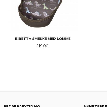
BIBETTA SMEKKE MED LOMME
Pris
119,00
LES MER
BEDREBABYTID.NO
NYHETSBR