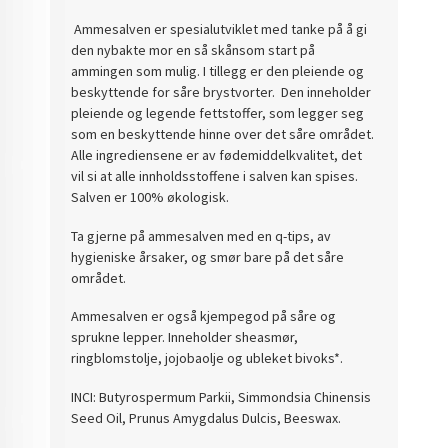
Ammesalven er spesialutviklet med tanke på å gi
den nybakte mor en så skånsom start på
ammingen som mulig. I tillegg er den pleiende og
beskyttende for såre brystvorter. Den inneholder
pleiende og legende fettstoffer, som legger seg
som en beskyttende hinne over det såre området.
Alle ingrediensene er av fødemiddelkvalitet, det
vil si at alle innholdsstoffene i salven kan spises.
Salven er 100% økologisk.
Ta gjerne på ammesalven med en q-tips, av
hygieniske årsaker, og smør bare på det såre
området.
Ammesalven er også kjempegod på såre og
sprukne lepper. Inneholder sheasmør,
ringblomstolje, jojobaolje og ubleket bivoks*.
INCI: Butyrospermum Parkii, Simmondsia Chinensis
Seed Oil, Prunus Amygdalus Dulcis, Beeswax.