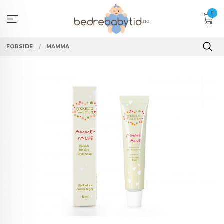
Gå
0
til
innholdet
FORSIDE
MAMMA