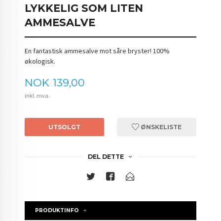
LYKKELIG SOM LITEN
AMMESALVE
En fantastisk ammesalve mot såre bryster! 100%
økologisk.
Pris
NOK
139,00
inkl. mva.
UTSOLGT
ØNSKELISTE
DEL DETTE
PRODUKTINFO